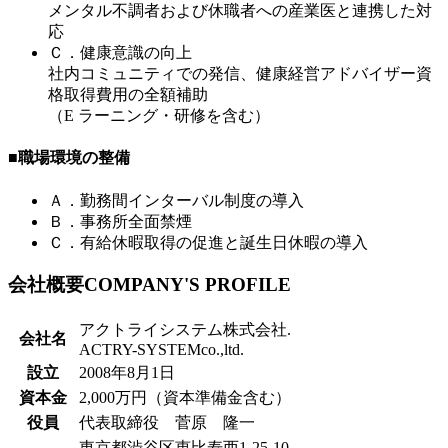
メンタル不調者および休職者への産業医と連携した対
応
Ｃ．健康意識の向上
社内コミュニティでの発信、健康経営アドバイザー資
格取得費用の全額補助
（E ラーニング・研修を含む）
■職場環境の整備
Ａ．勤務間インターバル制度の導入
Ｂ．事務所全面禁煙
Ｃ．有給休暇取得の促進と誕生日休暇の導入
会社概要
COMPANY'S PROFILE
アクトライシステム株式会社.
会社名
ACTRY-SYSTEMco.,ltd.
設立
2008年8月1日
資本金
2,000万円（資本準備金含む）
役員
代表取締役 菅原 隆一
東京都渋谷区恵比寿西1-25-10