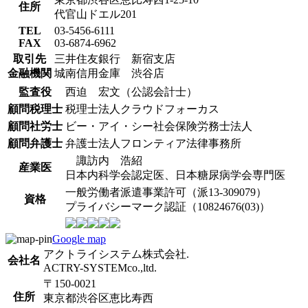
住所
代官山ドエル201
TEL
03-5456-6111
FAX
03-6874-6962
取引先
三井住友銀行 新宿支店
金融機関
城南信用金庫 渋谷店
監査役
西迫 宏文（公認会計士）
顧問税理士
税理士法人クラウドフォーカス
顧問社労士
ビー・アイ・シー社会保険労務士法人
顧問弁護士
弁護士法人フロンティア法律事務所
諏訪内 浩紹
産業医
日本内科学会認定医、日本糖尿病学会専門医
一般労働者派遣事業許可（派13-309079）
資格
プライバシーマーク認証（10824676(03)）
Google map
アクトライシステム株式会社.
会社名
ACTRY-SYSTEMco.,ltd.
〒150-0021
住所
東京都渋谷区恵比寿西