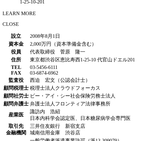
1-25-10-201
LEARN MORE
CLOSE
設立
2008年8月1日
資本金
2,000万円（資本準備金含む）
役員
代表取締役 菅原 隆一
住所
東京都渋谷区恵比寿西1-25-10 代官山ドエル201
TEL
03-5456-6111
FAX
03-6874-6962
監査役
西迫 宏文（公認会計士）
顧問税理士
税理士法人クラウドフォーカス
顧問社労士
ビー・アイ・シー社会保険労務士法人
顧問弁護士
弁護士法人フロンティア法律事務所
諏訪内 浩紹
産業医
日本内科学会認定医、日本糖尿病学会専門医
取引先
三井住友銀行 新宿支店
金融機関
城南信用金庫 渋谷店
一般労働者派遣事業許可（派13-309079）